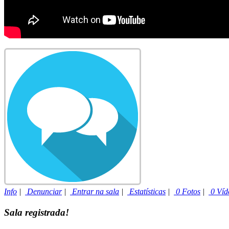
Info
|
Denunciar
|
Entrar na sala
|
Estatísticas
|
0 Fotos
|
0 Víd
Sala registrada!