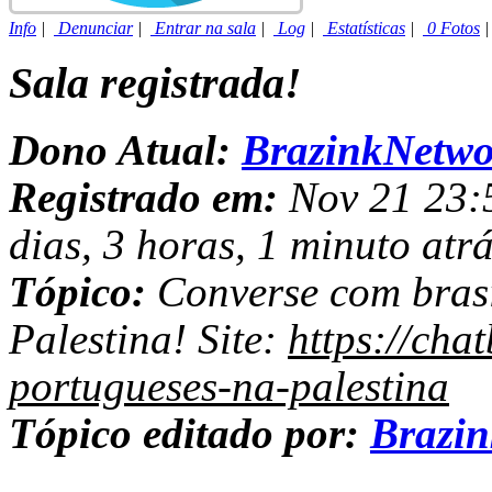
Info
|
Denunciar
|
Entrar na sala
|
Log
|
Estatísticas
|
0 Fotos
Sala registrada!
Dono Atual:
BrazinkNetwo
Registrado em:
Nov 21 23:5
dias, 3 horas, 1 minuto atrá
Tópico:
Converse com brasi
Palestina! Site:
https://chat
portugueses-na-palestina
Tópico editado por:
Brazi