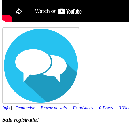
Info
|
Denunciar
|
Entrar na sala
|
Estatísticas
|
0 Fotos
|
0 Víd
Sala registrada!