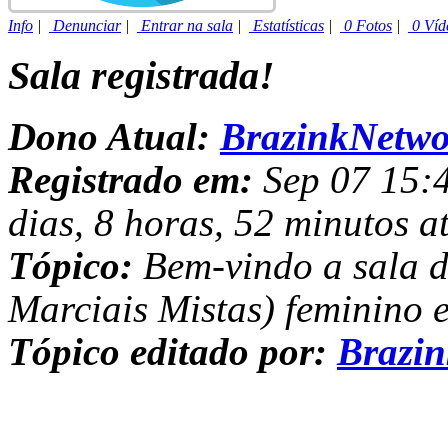
Info
|
Denunciar
|
Entrar na sala
|
Estatísticas
|
0 Fotos
|
0 Víd
Sala registrada!
Dono Atual:
BrazinkNetwo
Registrado em:
Sep 07 15:4
dias, 8 horas, 52 minutos a
Tópico:
Bem-vindo a sala 
Marciais Mistas) feminino 
Tópico editado por:
Brazi