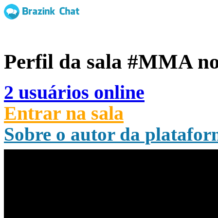
Perfil da sala
#MMA
no
2 usuários online
Entrar na sala
Sobre o autor da platafo