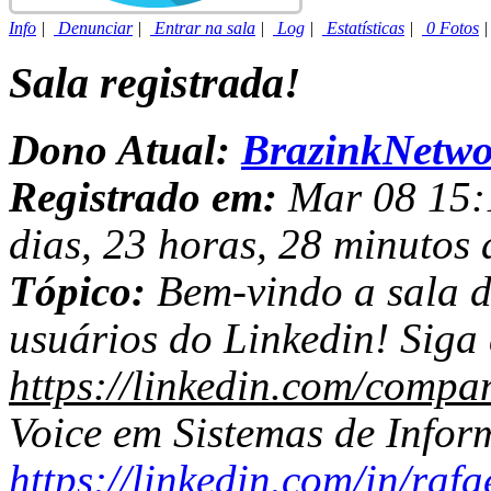
Info
|
Denunciar
|
Entrar na sala
|
Log
|
Estatísticas
|
0 Fotos
Sala registrada!
Dono Atual:
BrazinkNetwo
Registrado em:
Mar 08 15:1
dias, 23 horas, 28 minutos 
Tópico:
Bem-vindo a sala d
usuários do Linkedin! Siga
https://linkedin.com/compa
Voice em Sistemas de Infor
https://linkedin.com/in/rafa