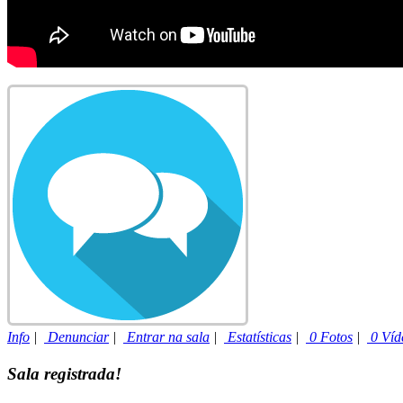
Info
|
Denunciar
|
Entrar na sala
|
Estatísticas
|
0 Fotos
|
0 Víd
Sala registrada!