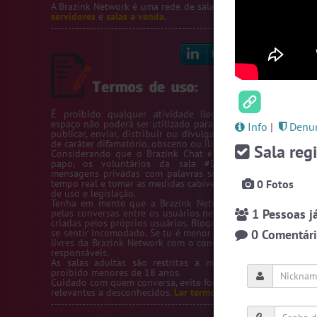
A Brazink Network é uma rede de salas de bate-papo.
Veja no
servidores
e
salas a venda
.
Linkedin
Bl
É proibido qualquer atividade ilegal na Rede Brazink. 
espaço não poderá ser utilizado para passar número de telef
Info
|
Denun
publicar, enviar, distribuir ou divulgar conteúdos ou inform
de caráter difamatório, obsceno ou ilícito.
Sala regi
Considerando que o Brazink Chat é um site de salas de b
papo, os voluntários da sala #Denuncias têm acess
mensagens privadas com palavras suspeitas para averigua
tempo real e tomar as medidas cabíveis de acordo com os te
0 Fotos
de uso e legislação.
Tenha em mente que a Brazink Network não se responsabi
1 Pessoas já
pelas conversas entre os usuários nem pelas salas de bate-
criadas pelos próprios usuários. Bloqueie um usuário sempre
se sentir incomodado. Se tu é menor de idade, só utilize as s
0 Comentário
livres da Brazink Network com o consentimento de seus pai
responsáveis.
As salas adultas são restritas a maiores de 18 anos, s
proibido menores de 18 anos.
Cuidado com quem conversa, evite fornecer informações pess
relevantes a desconhecidos.
Ler termos de uso completo.