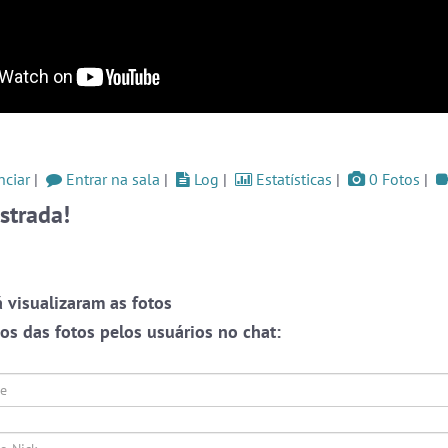
ssos
#Portugal
6 pessoas
#Brasil
5 pessoas
og
#RadioModao
5 pessoas
Ver todas as salas
Este
one,
ciar
|
Entrar na sala
|
Log
|
Estatísticas
|
0 Fotos
|
ação
strada!
ate-
🎁 Promoção
🛍 Crie seu Chat e Rádio 📻
o as
com Site e Chat Bot 🤖 de Pedidos
.
r em
rmos
liza
 visualizaram as fotos
papo
 que
alas
s das fotos pelos usuários no chat:
s ou
endo
Prot
webca
oais
e pri
English
Português
Español
© 2018 Brazink
conve