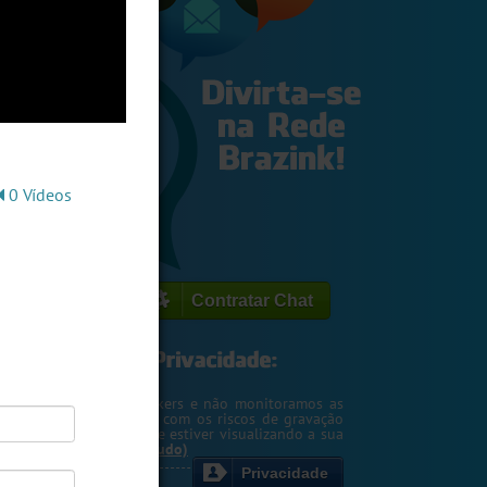
0 Vídeos
Contratar Chat
egemos o seu IP de hackers e não monitoramos as
m. Entretanto, cuidado com os riscos de gravação
ntscreen pela pessoa que estiver visualizando a sua
rsa ou webcam....
(Ler tudo)
Privacidade