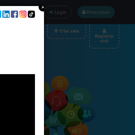
Ajuda
Login
Privacidade
las por categoria
Criar sala
Registrar
nick