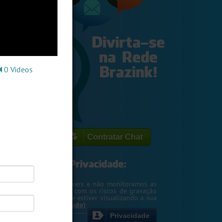
0 Vídeos
Contratar Chat
egemos o seu IP de hackers e não monitoramos as
m. Entretanto, cuidado com os riscos de gravação
ntscreen pela pessoa que estiver visualizando a sua
rsa ou webcam....
(Ler tudo)
Privacidade