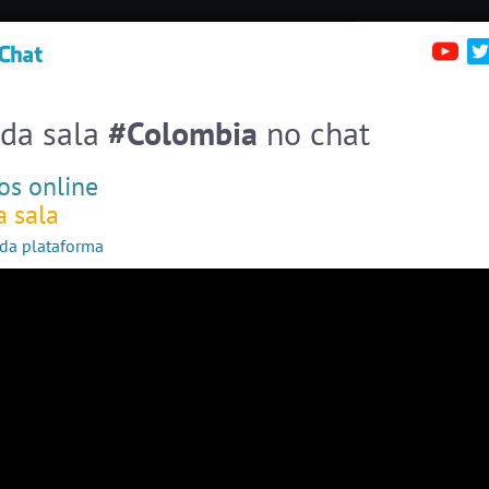
irc.brazink.net +6697
Denúncias
Salas:
137
Pessoas
Online:
46
erfis
Sa
Entre numa sala de bate-papo
Stats
 da sala
#Colombia
no chat
Espiar pessoas online
46
os online
#EstadosUnidos
2
pessoas
a sala
#Amizade
9
pessoas
da plataforma
#ParaisoTropical
13 pessoas
#Portugal
12 pessoas
#Brasil
8 pessoas
#Zoom
6 pessoas
#Denuncias
6 pessoas
#Novanativa
6 pessoas