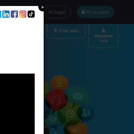
Ajuda
Login
Privacidade
las por categoria
Criar sala
Registrar
nick