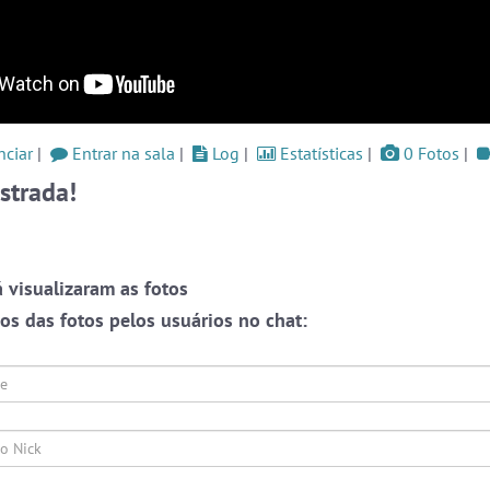
ssos
#Brazink
5 pessoas
#LoveHits
5 pessoas
og
#Evangelicos
5 pessoas
ciar
|
Entrar na sala
Ver todas as salas
|
Log
|
Estatísticas
|
0 Fotos
|
Este
strada!
one,
ação
ate-
🎁 Promoção
🛍 Crie seu Chat e Rádio 📻
o as
com Site e Chat Bot 🤖 de Pedidos
.
r em
rmos
 visualizaram as fotos
liza
s das fotos pelos usuários no chat:
papo
 que
alas
s ou
endo
Prot
webca
oais
e pri
English
Português
Español
© 2018 Brazink
conve